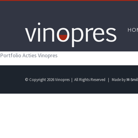
Skip
to
content
HO
Portfolio Acties Vinopres
© Copyright
2026 Vinopres | All Rights Reserved | Made by
M-Smil